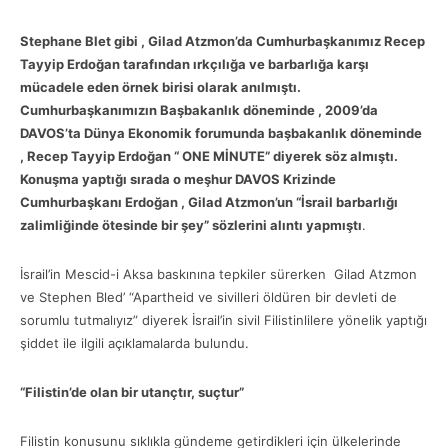
Stephane Blet gibi , Gilad Atzmon’da Cumhurbaşkanımız Recep
Tayyip Erdoğan tarafından ırkçılığa ve barbarlığa karşı
mücadele eden örnek birisi olarak anılmıştı.
Cumhurbaşkanımızın Başbakanlık döneminde , 2009’da
DAVOS’ta Dünya Ekonomik forumunda başbakanlık döneminde
, Recep Tayyip Erdoğan “ ONE MİNUTE” diyerek söz almıştı.
Konuşma yaptığı sırada o meşhur DAVOS Krizinde
Cumhurbaşkanı Erdoğan , Gilad Atzmon’un “İsrail barbarlığı
zalimliğinde ötesinde bir şey” sözlerini alıntı yapmıştı
.
İsrail’in Mescid-i Aksa baskınına tepkiler sürerken Gilad Atzmon
ve Stephen Bled’ “Apartheid ve sivilleri öldüren bir devleti de
sorumlu tutmalıyız” diyerek İsrail’in sivil Filistinlilere yönelik yaptığı
şiddet ile ilgili açıklamalarda bulundu.
“Filistin’de olan bir utançtır, suçtur”
Filistin konusunu sıklıkla gündeme getirdikleri için ülkelerinde