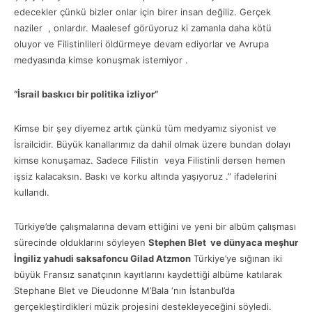
edecekler çünkü bizler onlar için birer insan değiliz. Gerçek
naziler , onlardır. Maalesef görüyoruz ki zamanla daha kötü
oluyor ve Filistinlileri öldürmeye devam ediyorlar ve Avrupa
medyasında kimse konuşmak istemiyor .
“İsrail baskıcı bir politika izliyor”
Kimse bir şey diyemez artık çünkü tüm medyamız siyonist ve
İsrailcidir. Büyük kanallarımız da dahil olmak üzere bundan dolayı
kimse konuşamaz. Sadece Filistin veya Filistinli dersen hemen
işsiz kalacaksın. Baskı ve korku altında yaşıyoruz .” ifadelerini
kullandı.
Türkiye’de çalışmalarına devam ettiğini ve yeni bir albüm çalışması
sürecinde olduklarını söyleyen
Stephen Blet ve dünyaca meşhur
İngiliz yahudi saksafoncu Gilad Atzmon
Türkiye’ye sığınan iki
büyük Fransız sanatçının kayıtlarını kaydettiği albüme katılarak
Stephane Blet ve Dieudonne M’Bala ‘nın İstanbul’da
gerçekleştirdikleri müzik projesini destekleyeceğini söyledi.