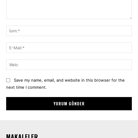
Yorum:
İsi
E-
Mai
We
Save my name, email, and website in this browser for the
next time I comment.
MAKALELER