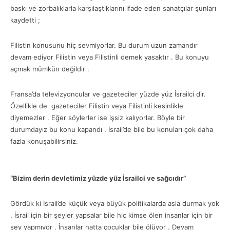
baskı ve zorbalıklarla karşılaştıklarını ifade eden sanatçılar şunları
kaydetti ;
Filistin konusunu hiç sevmiyorlar. Bu durum uzun zamandır
devam ediyor Filistin veya Filistinli demek yasaktır . Bu konuyu
açmak mümkün değildir .
Fransa’da televizyoncular ve gazeteciler yüzde yüz İsrailci dir.
Özellikle de gazeteciler Filistin veya Filistinli kesinlikle
diyemezler . Eğer söylerler ise işsiz kalıyorlar. Böyle bir
durumdayız bu konu kapandı . İsrail’de bile bu konuları çok daha
fazla konuşabilirsiniz.
“Bizim derin devletimiz yüzde yüz İsrailci ve sağcıdır”
Gördük ki İsrail’de küçük veya büyük politikalarda asla durmak yok
. İsrail için bir şeyler yapsalar bile hiç kimse ölen insanlar için bir
şey yapmıyor . İnsanlar hatta çocuklar bile ölüyor . Devam