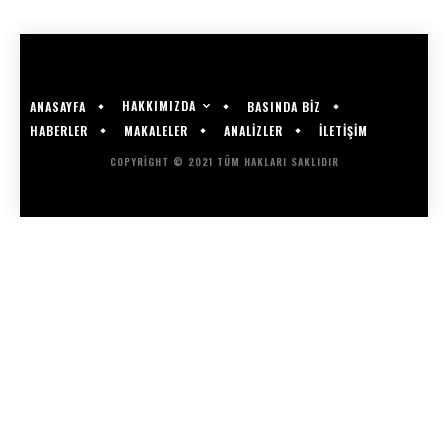
HAKKIMIZDA
ANASAYFA
BASINDA BİZ
HABERLER
MAKALELER
ANALİZLER
İLETİŞİM
COPYRIGHT © 2021 TÜM HAKLARI SAKLIDIR