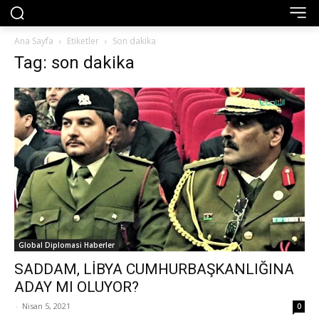
Ana Sayfa
Etiketler
Son dakika
Tag: son dakika
Global Diplomasi Haberler
SADDAM, LİBYA CUMHURBAŞKANLIĞINA
ADAY MI OLUYOR?
-
Nisan 5, 2021
0